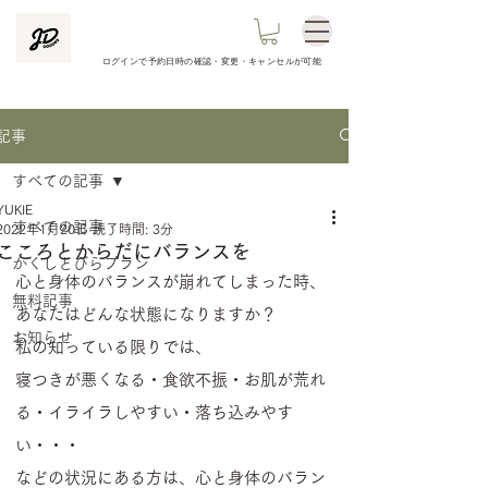
ログインで予約日時の
確認​・変更・キャンセルが可能
記事
すべての記事
YUKIE
すべての記事
2022年1月20日
読了時間: 3分
こころとからだにバランスを
かくしとびらプラン
心と身体のバランスが崩れてしまった時、
無料記事
あなたはどんな状態になりますか？
お知らせ
私の知っている限りでは、
寝つきが悪くなる・食欲不振・お肌が荒れ
る・イライラしやすい・落ち込みやす
い・・・
などの状況にある方は、心と身体のバラン