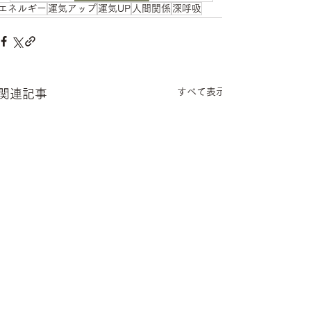
エネルギー
運気アップ
運気UP
人間関係
深呼吸
すべて表示
関連記事