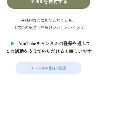
￥300を寄付する
金銭的なご負担ではなくとも、
「応援の気持ちを届けたい」という方は
▶︎
YouTubeチャンネルの登録を通して
この活動を支えていただけると嬉しいです
チャンネル登録で応援
あなたの行動が、この活動の継続や広がりに
確かな力となります。
ご寄付をいただくという行為は、
単に活動を支えていただくと
いうだけでなく、
“想いをゆだねる場所”として信頼していただける
ことでもある
と、心から受け止めています。