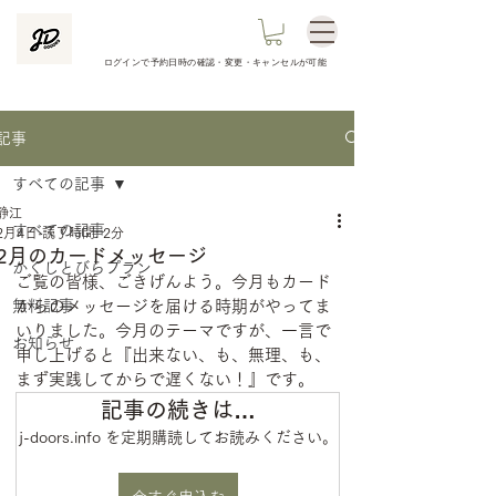
ログインで予約日時の
確認​・変更・キャンセルが可能
記事
すべての記事
静江
すべての記事
2月4日
読了時間: 2分
2月のカードメッセージ
かくしとびらプラン
ご覧の皆様、ごきげんよう。今月もカード
無料記事
からのメッセージを届ける時期がやってま
いりました。今月のテーマですが、一言で
お知らせ
申し上げると『出来ない、も、無理、も、
まず実践してからで遅くない！』です。
記事の続きは…
j-doors.info を定期購読してお読みください。