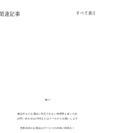
すべて表示
関連記事
​鑑定中などお電話に対応できない時間帯も多いため
お問い合わせはLINEまたはメールからお願いします
営業目的のお電話はサービスの内容に関係なく
全てお断り
しております