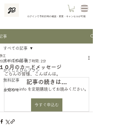
ログインで予約日時の
確認​・変更・キャンセルが可能
記事
すべての記事
静江
すべての記事
2025年10月4日
読了時間: 2分
１０月のカードメッセージ
かくしとびらプラン
ごらんの皆様、こんばんは。
無料記事
記事の続きは…
j-doors.info を定期購読してお読みください。
お知らせ
今すぐ申込む