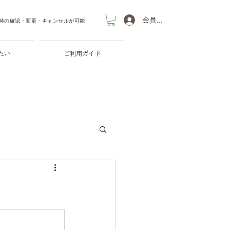
会員登録・ログイン
時の
確認​・変更・キャンセルが可能
たい
ご利用ガイド