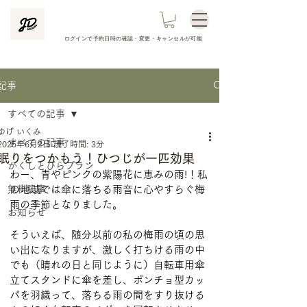
ログインで予約日時の
確認​・変更・キャンセルが可能
記事
すべての記事
ゆげ いくみ
すべての記事
2025年6月2日
読了時間: 3分
眠りをつかもう！ひつじが一匹効果
かくしとびらプラン
わー、青やピンクの紫陽花に恵みの雨!！私
無料記事
の地域では傘に落ちる雨音に心やすらぐ梅
雨の季節となりました。

お知らせ
そういえば、随分以前の私の梅雨の頃の思
い出になりますが、激しく打ちける雨の中
でも（晴れの日と同じように）自転車用傘
立てスタンドに傘を差し、ポンチョ型カッ
パを羽織って、落ちる雨の間をすり抜ける