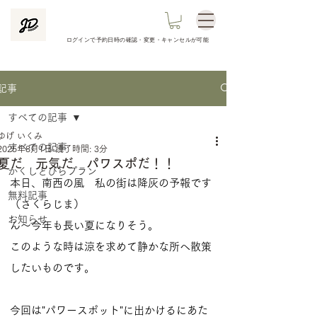
ログインで予約日時の
確認​・変更・キャンセルが可能
記事
すべての記事
ゆげ いくみ
すべての記事
2025年8月1日
読了時間: 3分
夏だ 元気だ パワスポだ！！
かくしとびらプラン
本日、南西の風　私の街は降灰の予報です
無料記事
（さくらじま）

お知らせ
ん〜今年も長い夏になりそう。
このような時は涼を求めて静かな所へ散策
したいものです。

今回は"パワースポット"に出かけるにあた