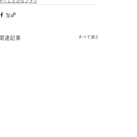
かくしとびらプラン
すべて表示
関連記事