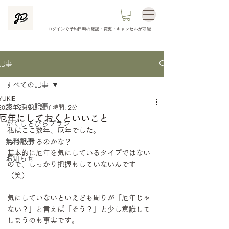
ログインで予約日時の
確認​・変更・キャンセルが可能
記事
すべての記事
YUKIE
すべての記事
2023年2月2日
読了時間: 2分
厄年にしておくといいこと
かくしとびらプラン
私はここ数年、厄年でした。
無料記事
もう抜けるのかな？
基本的に厄年を気にしているタイプではない
お知らせ
ので、しっかり把握もしていないんです
（笑）
気にしていないといえども周りが「厄年じゃ
ない？」と言えば「そう？」と少し意識して
しまうのも事実です。