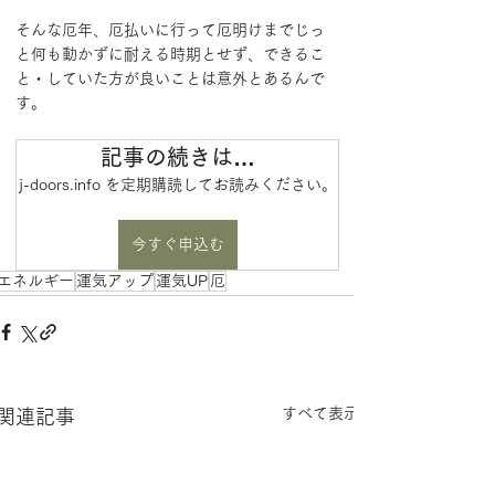
そんな厄年、厄払いに行って厄明けまでじっ
と何も動かずに耐える時期とせず、できるこ
と・していた方が良いことは意外とあるんで
す。
記事の続きは…
j-doors.info を定期購読してお読みください。
今すぐ申込む
エネルギー
運気アップ
運気UP
厄
すべて表示
関連記事