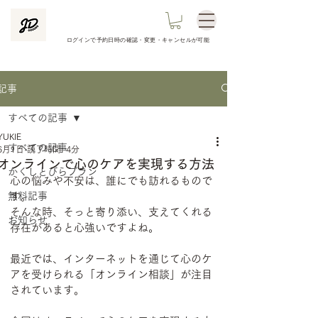
ログインで予約日時の
確認​・変更・キャンセルが可能
記事
すべての記事
YUKIE
すべての記事
6月1日
読了時間: 4分
オンラインで心のケアを実現する方法
かくしとびらプラン
心の悩みや不安は、誰にでも訪れるもので
無料記事
す。
そんな時、そっと寄り添い、支えてくれる
お知らせ
存在があると心強いですよね。
最近では、インターネットを通じて心のケ
アを受けられる「オンライン相談」が注目
されています。